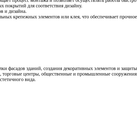
ощает процесс монтажа и позволяет осуществлять работы быстро
ых покрытий для соответствия дизайну.
в и дизайна.
ных крепежных элементов или клея, что обеспечивает прочное
лки фасадов зданий, создания декоративных элементов и защит
а, торговые центры, общественные и промышленные сооружения.
эстетичного вида.