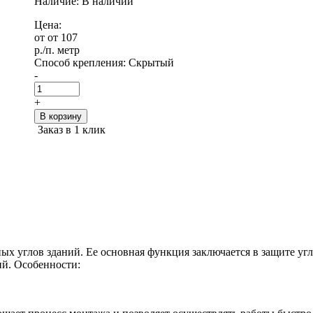
Наличие: В наличии
Цена:
от от 107
р.
/п. метр
Способ крепления:
Скрытый
-
+
В корзину
Заказ в 1 клик
ых углов зданий. Ее основная функция заключается в защите уг
й. Особенности: