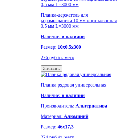
Планка-держатель для
керамогранита 10 мм оцинкованная
0,5 мм L=3000 мм
Наличие:
в наличии
Размер:
10x0,5x300
276 руб
/п. метр
Заказать
Планка рядовая универсальная
Наличие:
в наличии
Производитель:
Альтернатива
Материал:
Алюминий
Размер:
46х17,3
224 руб
/п. метр