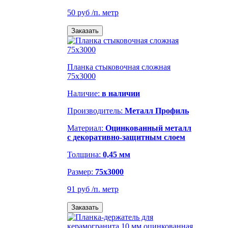
50 руб
/п. метр
Заказать
Планка стыковочная сложная
75х3000
Наличие:
в наличии
Производитель:
Металл Профиль
Материал:
Оцинкованный металл
с декоративно-защитным слоем
Толщина:
0,45 мм
Размер:
75х3000
91 руб
/п. метр
Заказать