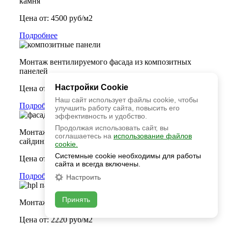
камня
Цена от: 4500 руб/м2
Подробнее
Монтаж вентилируемого фасада из композитных
панелей
Настройки Cookie
Цена от: 1250 руб/м2
Наш сайт использует файлы cookie, чтобы
Подробнее
улучшить работу сайта, повысить его
эффективность и удобство.
Продолжая использовать сайт, вы
Монтаж вентилируемого фасада из фиброцементного
соглашаетесь на
использование файлов
сайдинга
cookie.
Системные cookie необходимы для работы
Цена от: 1250 руб/м2
сайта и всегда включены.
Подробнее
Настроить
Принять
Монтаж вентилируемого фасада из HPL панелей
Цена от: 2220 руб/м2