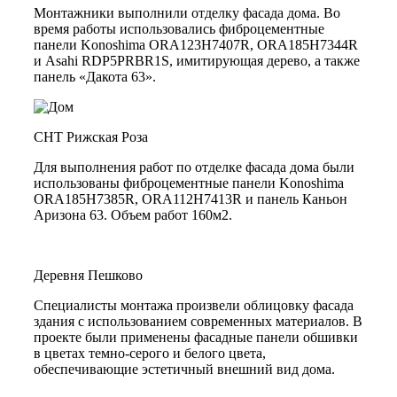
Монтажники выполнили отделку фасада дома. Во
время работы использовались фиброцементные
панели Konoshima ORA123H7407R, ORA185H7344R
и Asahi RDP5PRBR1S, имитирующая дерево, а также
панель «Дакота 63».
СНТ Рижская Роза
Для выполнения работ по отделке фасада дома были
использованы фиброцементные панели Konoshima
ORA185H7385R, ORA112H7413R и панель Каньон
Аризона 63. Объем работ 160м2.
Деревня Пешково
Специалисты монтажа произвели облицовку фасада
здания с использованием современных материалов. В
проекте были применены фасадные панели обшивки
в цветах темно-серого и белого цвета,
обеспечивающие эстетичный внешний вид дома.