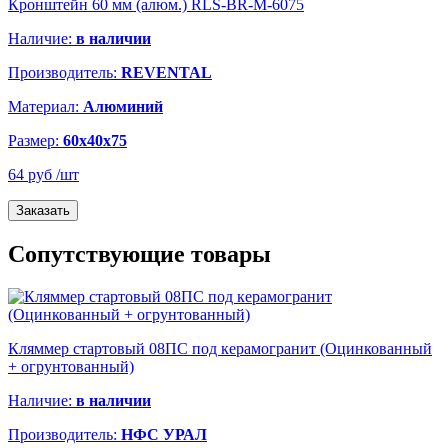
Кронштейн 60 мм (алюм.) RLS-BR-M-6075
Наличие:
в наличии
Производитель:
REVENTAL
Материал:
Алюминий
Размер:
60х40х75
64 руб
/шт
Заказать
Сопутствующие товары
Кляммер стартовый 08ПС под керамогранит (Оцинкованный
+ огрунтованный)
Наличие:
в наличии
Производитель:
НФС УРАЛ