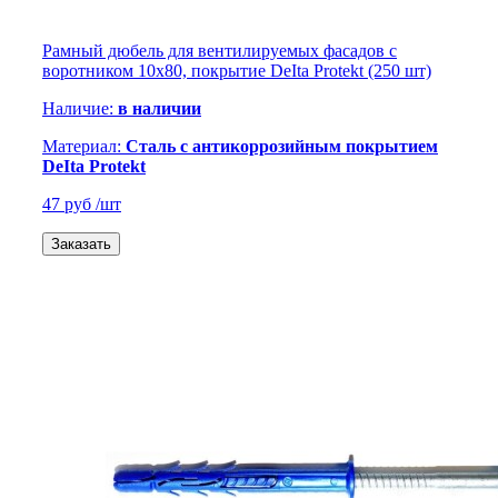
Рамный дюбель для вентилируемых фасадов с
воротником 10х80, покрытие DeIta Protekt (250 шт)
Наличие:
в наличии
Материал:
Сталь с антикоррозийным покрытием
DeIta Protekt
47 руб
/шт
Заказать