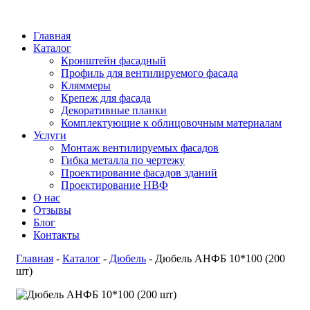
Главная
Каталог
Кронштейн фасадный
Профиль для вентилируемого фасада
Кляммеры
Крепеж для фасада
Декоративные планки
Комплектующие к облицовочным материалам
Услуги
Монтаж вентилируемых фасадов
Гибка металла по чертежу
Проектирование фасадов зданий
Проектирование НВФ
О нас
Отзывы
Блог
Контакты
Главная
-
Каталог
-
Дюбель
-
Дюбель АНФБ 10*100 (200
шт)