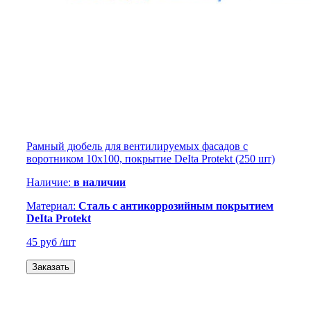
Рамный дюбель для вентилируемых фасадов с
воротником 10х100, покрытие DeIta Protekt (250 шт)
Наличие:
в наличии
Материал:
Сталь с антикоррозийным покрытием
DeIta Protekt
45 руб
/шт
Заказать