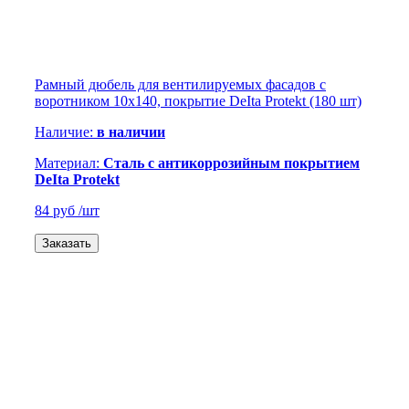
Рамный дюбель для вентилируемых фасадов с
воротником 10х140, покрытие DeIta Protekt (180 шт)
Наличие:
в наличии
Материал:
Сталь с антикоррозийным покрытием
DeIta Protekt
84 руб
/шт
Заказать