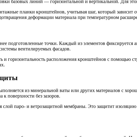
ановки базовых линий — горизонтальной и вертикальной. Для эт
онтажные планки кронштейнов, учитывая шаг, который зависит о
дотвращения деформации материала при температурном расшир
анее подготовленные точки. Каждый из элементов фиксируется
 системы вентилируемых фасадов.
ть и горизонтальность расположения кронштейнов с помощью ст
ах.
ащиты
выполняется из минеральной ваты или других материалов с хо
 к поверхности без зазоров.
тся слой паро- и ветрозащитной мембраны. Это защитит изоляци