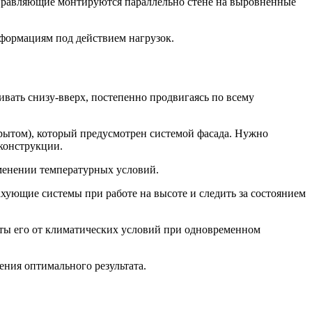
аправляющие монтируются параллельно стене на выровненные
формациям под действием нагрузок.
вать снизу-вверх, постепенно продвигаясь по всему
рытом), который предусмотрен системой фасада. Нужно
конструкции.
менении температурных условий.
ахующие системы при работе на высоте и следить за состоянием
щиты его от климатических условий при одновременном
ения оптимального результата.