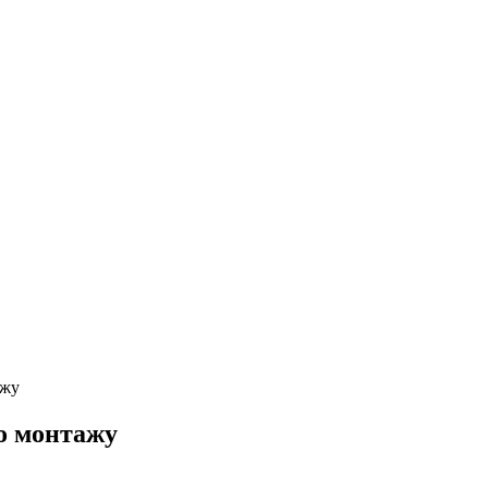
ажу
о монтажу