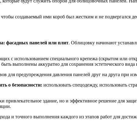
, которые будут служить опорой для облицовочных панелей. Н
 чтобы создаваемый ими короб был жестким и не подвергался де
а: фасадных панелей или плит
. Облицовку начинают устанавли
щих с использованием специального крепежа (скрытом или отк
быть выполнены аккуратно для сохранения эстетического вида 
ов для предупреждения давления панелей друг на друга при из
ть о безопасности:
использовать спецодежду, использовать стр
ески привлекательное здание, но и эффективное решение для за
яции.
хода и точного выполнения каждого из этапов работ для достиж