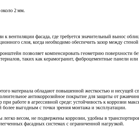
около 2 мм.
 к вентиляции фасада, где требуется значительный вынос обли
ционного слоя, когда необходимо обеспечить зазор между стено
кронштейн позволяет компенсировать геометрию поверхности б
ериалов, таких как керамогранит, фиброцементные панели или к
того материала обладают повышенной жесткостью и несущей сп
ополнительное антикоррозийное покрытие для защиты от ржавчин
при работе в агрессивной среде: устойчивость к коррозии макс
й более выгодным с точки зрения монтажа и эксплуатации.
 легко весом, не подвержены коррозии, удобны в транспортиров
легченных фасадных системах с ограниченной нагрузкой.