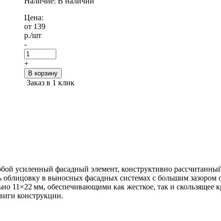
Наличие: В наличии
Цена:
от 139
р.
/шт
-
+
В корзину
Заказ в 1 клик
бой усиленный фасадный элемент, конструктивно рассчитанный 
ть облицовку в выносных фасадных системах с большим зазором 
но 11×22 мм, обеспечивающими как жесткое, так и скользящее к
виги конструкции.