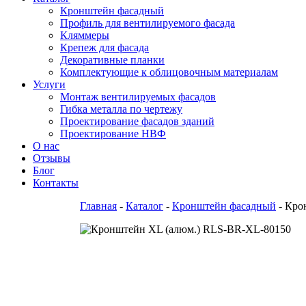
Кронштейн фасадный
Профиль для вентилируемого фасада
Кляммеры
Крепеж для фасада
Декоративные планки
Комплектующие к облицовочным материалам
Услуги
Монтаж вентилируемых фасадов
Гибка металла по чертежу
Проектирование фасадов зданий
Проектирование НВФ
О нас
Отзывы
Блог
Контакты
Главная
-
Каталог
-
Кронштейн фасадный
-
Кро